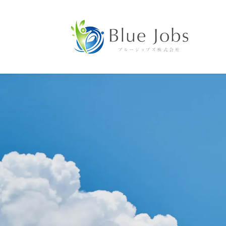
コ
ナ
ン
ビ
テ
ゲ
ン
ー
ツ
シ
に
ョ
移
ン
動
に
移
動