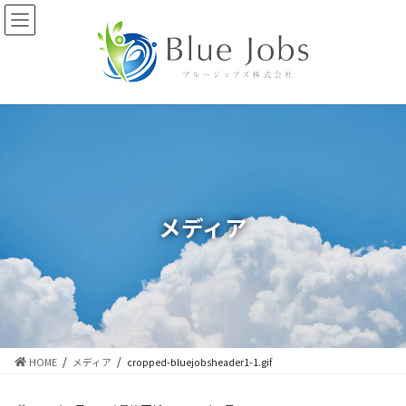
コ
ナ
ン
ビ
テ
ゲ
ン
ー
ツ
シ
に
ョ
移
ン
動
に
移
動
メディア
HOME
メディア
cropped-bluejobsheader1-1.gif