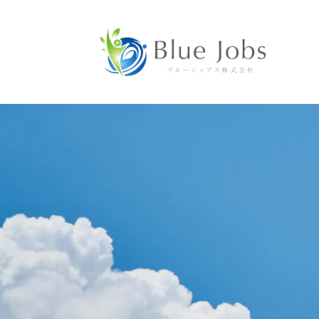
コ
ナ
ン
ビ
テ
ゲ
ン
ー
ツ
シ
に
ョ
移
ン
動
に
移
動